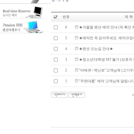
번호
제 목
6
★겨울철 펜션 예약 안내 (꼭 확인 해
5
★예약전 꼭 읽어주세요. 예약규
4
★펜션 오는길 안내★
3
★청소년/대학생 MT 불가 (보호자 
2
"바베큐 / 벽난로"고객님께 (고기두께는
1
"무한대룸" 예약 고객님께 알림니다